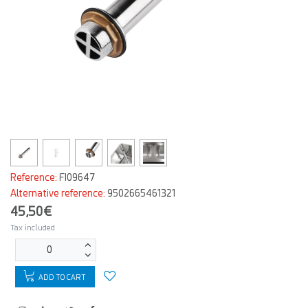
Reference:
FI09647
Alternative reference:
9502665461321
45,50€
Tax included
ADD TO CART