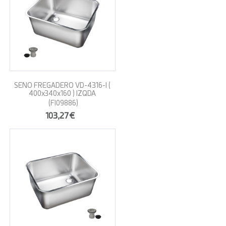
SENO FREGADERO VD-4316-I (
400x340x160 ) IZQDA
(FI09886)
103,27€