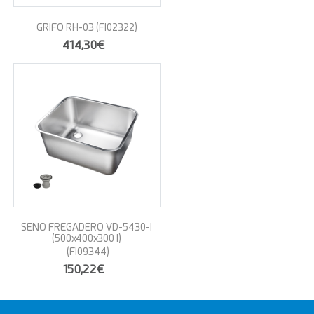
GRIFO RH-03
(FI02322)
414,30€
SENO FREGADERO VD-5430-I
(500x400x300 I)
(FI09344)
150,22€