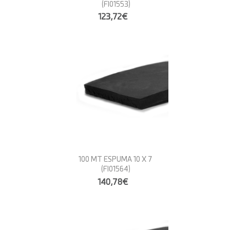
(FI01553)
123,72€
100 MT ESPUMA 10 X 7
(FI01564)
140,78€