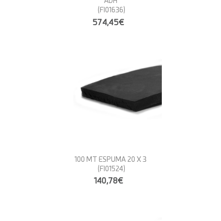
ADH
(FI01636)
574,45€
100 MT ESPUMA 20 X 3
(FI01524)
140,78€