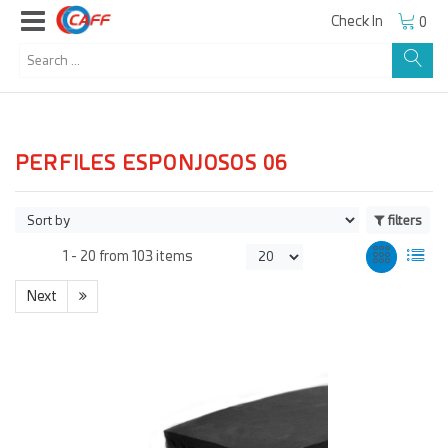
Check In
0
PERFILES ESPONJOSOS 06
filters
1 -
20
from
103 items
Next