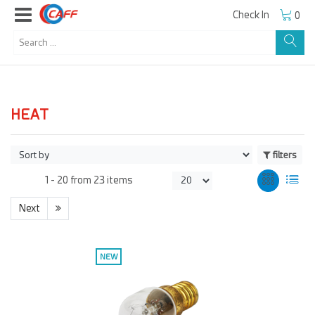
Check In
0
HEAT
filters
1 -
20
from
23 items
Next
NEW