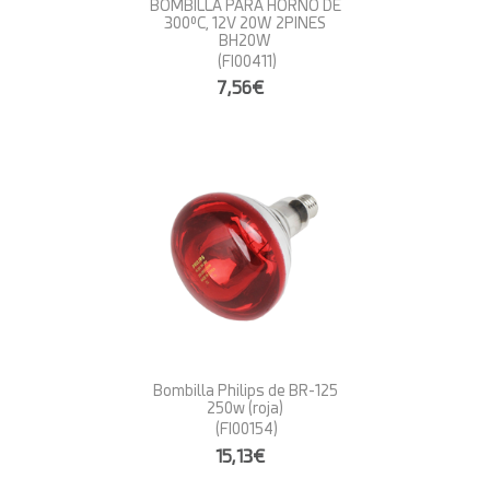
BOMBILLA PARA HORNO DE
300ºC, 12V 20W 2PINES
BH20W
(FI00411)
7,56€
Bombilla Philips de BR-125
250w (roja)
(FI00154)
15,13€