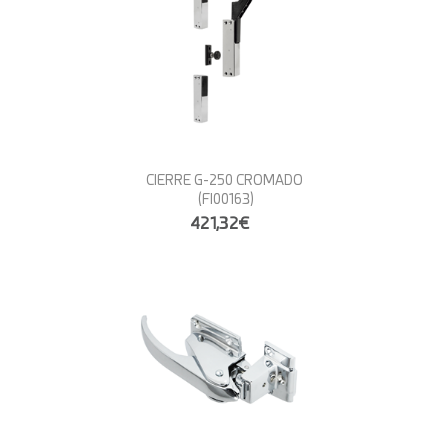
CIERRE G-250 CROMADO
(FI00163)
421,32€