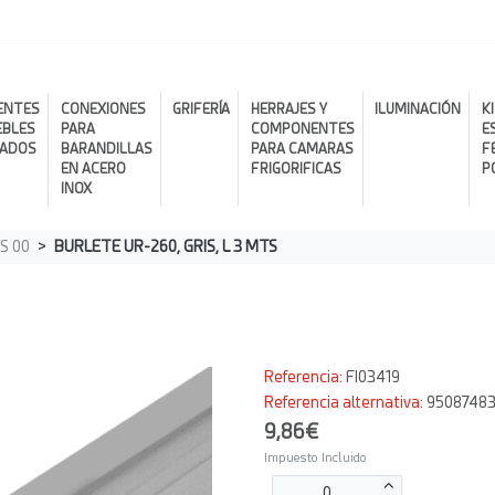
ENTES
CONEXIONES
GRIFERÍA
HERRAJES Y
ILUMINACIÓN
K
EBLES
PARA
COMPONENTES
E
RADOS
BARANDILLAS
PARA CAMARAS
F
EN ACERO
FRIGORIFICAS
P
INOX
S 00
BURLETE UR-260, GRIS, L 3 MTS
Referencia:
FI03419
Referencia alternativa:
95087483
9,86€
Impuesto Incluido