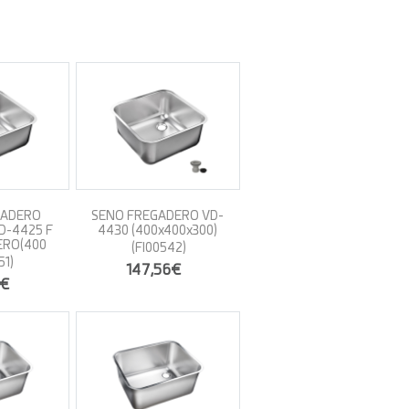
GADERO
SENO FREGADERO VD-
D-4425 F
4430 (400x400x300)
ERO(400
(FI00542)
51)
147,56€
4€