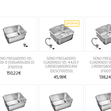
¡OFERTA!
ENO FREGADERO VD-
SENO FREGADERO
SENO FRE
30-D (500x400x300 D)
CUADRADO VD-4420 F
CUADRADO V
C/REBOSADERO(400
C/REBOSAD
(FI00559)
(DESCFI00550)
(FI005
150,22€
45,98€
138,2