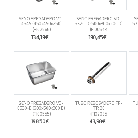
SENO FREGADERO VD-
SENO FREGADERO VD-
S
4545 (450x450x250)
5320-D (500x300x200 D)
53
(FI02566)
(FI00544)
134,19€
190,45€
SENO FREGADERO VD-
TUBO REBOSADERO FR-
TU
6530-D (600x500x300 D)
TR 30
(FI00555)
(FI02025)
198,50€
43,98€