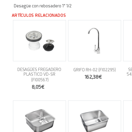
Desagüe con rebosadero 1” 1/2
ARTÍCULOS RELACIONADOS
DESAGÜES FREGADERO
S
GRIFO RH-02
(FI02295)
PLASTICO VD-SR
54
162,38€
(FI00567)
8,05€