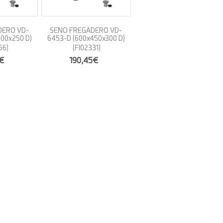
DERO VD-
SENO FREGADERO VD-
00x250 D)
6453-D (600x450x300 D)
56)
(FI02331)
1€
190,45€