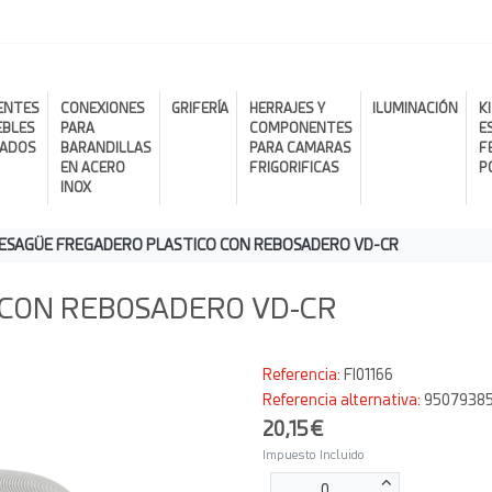
ENTES
CONEXIONES
GRIFERÍA
HERRAJES Y
ILUMINACIÓN
K
EBLES
PARA
COMPONENTES
E
RADOS
BARANDILLAS
PARA CAMARAS
F
EN ACERO
FRIGORIFICAS
P
INOX
ESAGÜE FREGADERO PLASTICO CON REBOSADERO VD-CR
 CON REBOSADERO VD-CR
Referencia:
FI01166
Referencia alternativa:
95079385
20,15€
Impuesto Incluido