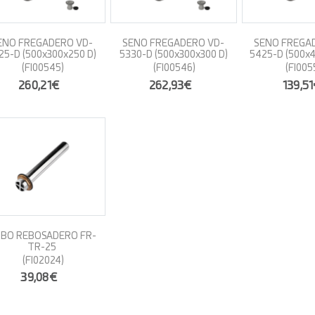
ENO FREGADERO VD-
SENO FREGADERO VD-
SENO FREGA
25-D (500x300x250 D)
5330-D (500x300x300 D)
5425-D (500x4
(FI00545)
(FI00546)
(FI005
260,21€
262,93€
139,5
BO REBOSADERO FR-
TR-25
(FI02024)
39,08€