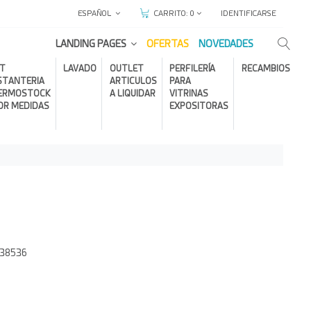
ESPAÑOL
IDENTIFICARSE
CARRITO:
0
LANDING PAGES
OFERTAS
NOVEDADES
IT
LAVADO
OUTLET
PERFILERÍA
RECAMBIOS
STANTERIA
ARTICULOS
PARA
ERMOSTOCK
A LIQUIDAR
VITRINAS
OR MEDIDAS
EXPOSITORAS
938536