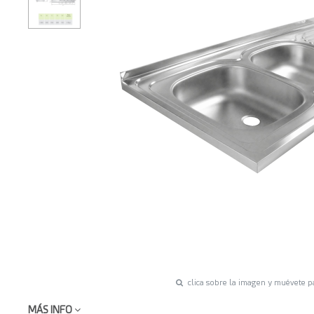
clica sobre la imagen y muévete p
MÁS INFO