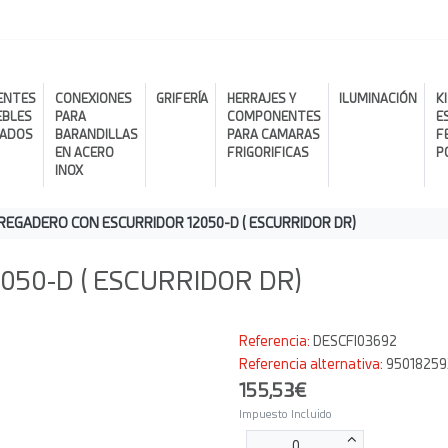
ENTES
CONEXIONES
GRIFERÍA
HERRAJES Y
ILUMINACIÓN
K
EBLES
PARA
COMPONENTES
E
RADOS
BARANDILLAS
PARA CAMARAS
F
EN ACERO
FRIGORIFICAS
P
INOX
REGADERO CON ESCURRIDOR 12050-D ( ESCURRIDOR DR)
50-D ( ESCURRIDOR DR)
Referencia:
DESCFI03692
Referencia alternativa:
9501825
155,53€
Impuesto Incluido