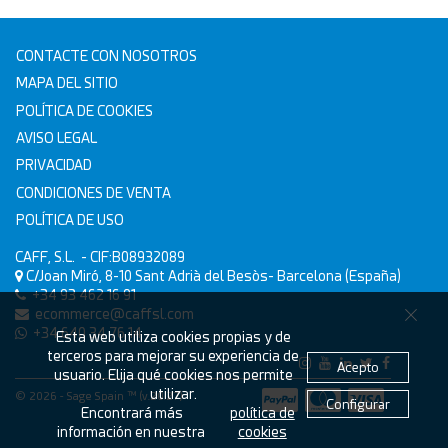
CONTACTE CON NOSOTROS
MAPA DEL SITIO
POLÍTICA DE COOKIES
AVISO LEGAL
PRIVACIDAD
CONDICIONES DE VENTA
POLÍTICA DE USO
CAFF, S.L.
- CIF:B08932089
C/Joan Miró, 8-10
Sant Adrià del Besòs-
Barcelona
(España)
+34 93 462 16 91
ecommerce@caffsl.com
+34 640 34 76 14
Esta web utiliza cookies propias y de
terceros para mejorar su experiencia de
Acepto
usuario. Elija qué cookies nos permite
utilizar.
© 2026 - Sage Spain ™ (v.20.27)
Configurar
Encontrará más
política de
información en nuestra
cookies