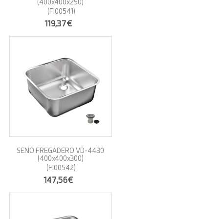
(400x400x250)
(FI00541)
119,37€
SENO FREGADERO VD-4430
(400x400x300)
(FI00542)
147,56€