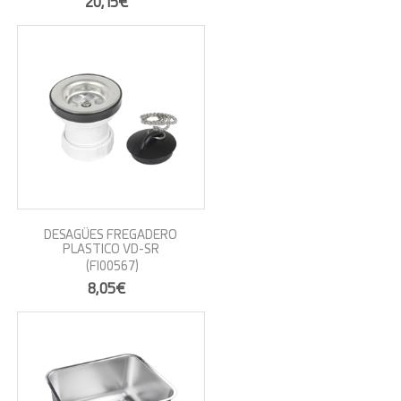
20,15€
DESAGÜES FREGADERO
PLASTICO VD-SR
(FI00567)
8,05€