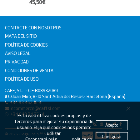
45,50€
CONTACTE CON NOSOTROS
MAPA DEL SITIO
POLÍTICA DE COOKIES
AVISO LEGAL
PRIVACIDAD
CONDICIONES DE VENTA
POLÍTICA DE USO
CAFF, S.L.
- CIF:B08932089
C/Joan Miró, 8-10
Sant Adrià del Besòs-
Barcelona
(España)
+34 93 462 16 91
ecommerce@caffsl.com
+34 640 34 76 14
Esta web utiliza cookies propias y de
terceros para mejorar su experiencia de
Acepto
usuario. Elija qué cookies nos permite
utilizar.
© 2026 - Sage Spain ™ (v.20.27)
Configurar
Encontrará más
política de