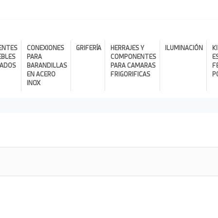
ENTES
CONEXIONES
GRIFERÍA
HERRAJES Y
ILUMINACIÓN
K
EBLES
PARA
COMPONENTES
E
RADOS
BARANDILLAS
PARA CAMARAS
F
EN ACERO
FRIGORIFICAS
P
INOX